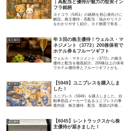
｜高配当と優待が魅力の堅実イン
フラ銘柄
ヨドコウ（5451）の銘柄を初心者向けに
解説。株主優待・高配当・強みやリスク
をわかりやすく紹介。ヨド物置で有名な
堅実企業の魅力とは？
年３回の株主優待！ウェルス・マ
株主優待
ネジメント（3772）200株保有で
ホテル券＆フルーツギフト
ウェルス・マネジメント（3772）の株主
優待と配当を徹底紹介。200株以上の保有
でホテル優待券とフルーツギフトがもら
えるお得な内容を解説。観光業回復で注
目の高配当優待株です。
【5949】ユニプレスを購入しま
株主優待
した！
ユニプレス（5949）を購入しました。自
動車部品メーカーであるユニプレスの事
業内容、株主優待、配当、業績の評価ポ
イント、懸念点をわかりやすく解説しま
す。
【6045】レントラックスから株
株主優待
主優待が届きました！