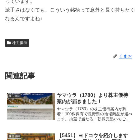
っています。
派手さはなくても、こういう銘柄って意外と長く持ちたく
なるんですよね♩
株主優待
くまお
関連記事
ヤマウラ（1780）より株主優待
株主優待
案内が届きました！
ヤマウラ（1780）の株主優待案内が到
着！100株保有で長野県の地場商品が選べ
ます。抽選で当たる「朝採完熟いちご」
や、外れても「かんてんパパスープセッ
ト」がもらえる魅力をご紹介します。
【5451】ヨドコウを紹介します
株主優待