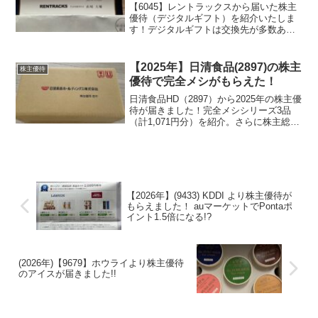
【6045】レントラックスから届いた株主
優待（デジタルギフト）を紹介いたしま
す！デジタルギフトは交換先が多数あ
り、使い勝手が良いのが魅力です。5,000
円分デジタルギフト
【2025年】日清食品(2897)の株主
株主優待
優待で完全メシがもらえた！
日清食品HD（2897）から2025年の株主優
待が届きました！完全メシシリーズ3品
（計1,071円分）を紹介。さらに株主総会
でもらったお土産の内容も公開中です。
【2026年】(9433) KDDI より株主優待が
もらえました！ auマーケットでPontaポ
イント1.5倍になる!?
(2026年)【9679】ホウライより株主優待
のアイスが届きました!!