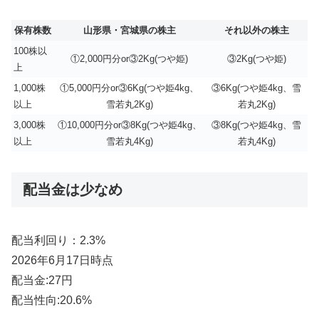
保有株数
山形県・宮城県の株主
それ以外の株主
100株以
①2,000円分or③2Kg(つや姫)
③2Kg(つや姫)
上
1,000株
①5,000円分or③6Kg(つや姫4kg、
③6Kg(つや姫4kg、雪
以上
雪若丸2Kg)
若丸2Kg)
3,000株
①10,000円分or③8Kg(つや姫4kg、
③8Kg(つや姫4kg、雪
以上
雪若丸4Kg)
若丸4Kg)
配当金は少なめ
配当利回り：2.3%
2026年6月17日時点
配当金:27円
配当性向:20.6%