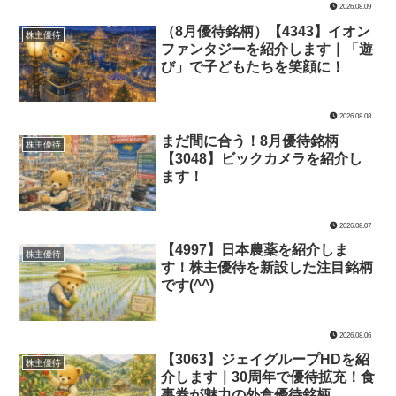
2026.08.09
（8月優待銘柄）【4343】イオン
株主優待
ファンタジーを紹介します｜「遊
び」で子どもたちを笑顔に！
2026.08.08
まだ間に合う！8月優待銘柄
株主優待
【3048】ビックカメラを紹介し
ます！
2026.08.07
【4997】日本農薬を紹介しま
株主優待
す！株主優待を新設した注目銘柄
です(^^)
2026.08.06
【3063】ジェイグループHDを紹
株主優待
介します｜30周年で優待拡充！食
事券が魅力の外食優待銘柄