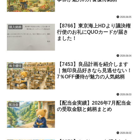
2026.08.05
【8766】東京海上HDより議決権
購入銘柄
行使のお礼にQUOカードが届き
ました！
2026.08.04
【7453】良品計画を紹介します
株主優待
｜無印良品好きなら見逃せない！
7％OFF優待が魅力の人気銘柄
2026.08.03
【配当金実績】2026年7月配当金
配当金
の受取金額と銘柄まとめ
2026.08.02