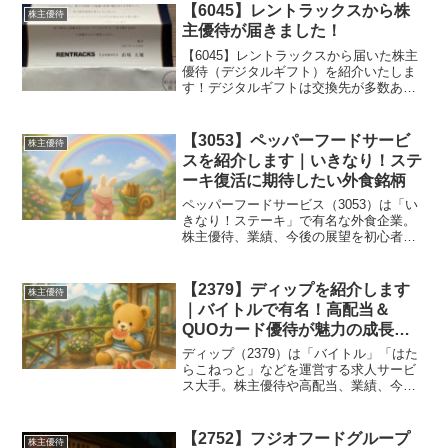
【6045】レントラックスから株
株主優待
主優待が届きました！
【6045】レントラックスから届いた株主
優待（デジタルギフト）を紹介いたしま
す！デジタルギフトは交換先が多数あ
り、使い勝手が良いのが魅力です。5,000
円分デジタルギフト
【3053】ペッパーフードサービ
株主優待
スを紹介します｜いきなり！ステ
ーキ復活に期待したい外食銘柄
ペッパーフードサービス（3053）は「い
きなり！ステーキ」で有名な外食企業。
株主優待、業績、今後の展望を初心者向
けにわかりやすく解説します。
【2379】ディップを紹介します
株主優待
｜バイトルで有名！高配当＆
QUOカード優待が魅力の成長企
業
ディップ（2379）は「バイトル」「はた
らこねっと」などを運営する求人サービ
ス大手。株主優待や高配当、業績、今後
の成長性について初心者にもわかりやす
く紹介します。
【2752】フジオフードグループ
株主優待