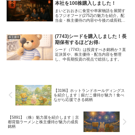
本社を100株購入しました！
まいどおおきに食堂や串家物語を展開す
るフジオフード(2752)の魅力を紹介。配
当金・株主優待の内容や今後の成長戦
略、長期投資としての注目ポイントを分
かりやすく解説します。
(7743)シードを購入しました！長
株主優待
期保有するほどお得♩
シード（7743）は投資すべき銘柄か？直
近決算や、株主優待・配当内容を整理
し、中長期投資の視点で総括します。
【3196】ホットランドホールディングス
を紹介します｜銀だこ優待が魅力！食べ
ながら応援できる銘柄
【5891】（株）魁力屋を紹介します｜京
都背脂ラーメンと株主優待が魅力の成長
銘柄