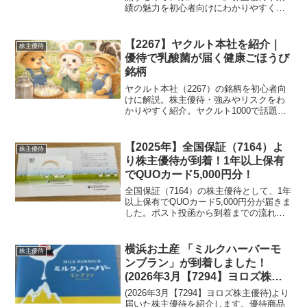
績の魅力を初心者向けにわかりやすく解
説します。
【2267】ヤクルト本社を紹介｜
株主優待
優待で乳酸菌が届く健康ごほうび
銘柄
ヤクルト本社（2267）の銘柄を初心者向
けに解説。株主優待・強みやリスクをわ
かりやすく紹介。ヤクルト1000で話題の
健康銘柄の魅力とは？
【2025年】全国保証（7164）よ
株主優待
り株主優待が到着！1年以上保有
でQUOカード5,000円分！
全国保証（7164）の株主優待として、1年
以上保有でQUOカード5,000円分が届きま
した。ポスト投函から到着までの流れ
や、2026年3月で廃止される優待制度につ
いても解説します。
横浜お土産 「ミルクハーバーモ
株主優待
ンブラン」が到着しました！
(2026年3月【7294】ヨロズ株主
優待)
(2026年3月【7294】ヨロズ株主優待)より
届いた株主優待を紹介します。優待商品