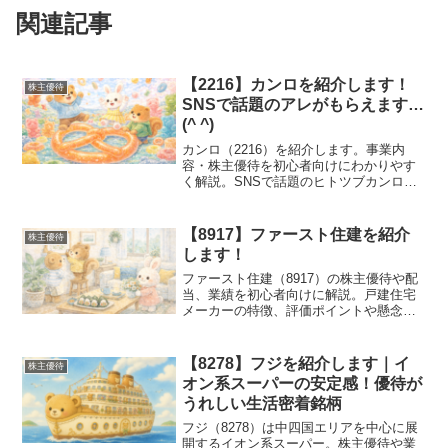
関連記事
【2216】カンロを紹介します！
株主優待
SNSで話題のアレがもらえます…
(^ ^)
カンロ（2216）を紹介します。事業内
容・株主優待を初心者向けにわかりやす
く解説。SNSで話題のヒトツブカンロの
グミの魅力も詳しく紹介します。
【8917】ファースト住建を紹介
株主優待
します！
ファースト住建（8917）の株主優待や配
当、業績を初心者向けに解説。戸建住宅
メーカーの特徴、評価ポイントや懸念点
をわかりやすく紹介します。
【8278】フジを紹介します｜イ
株主優待
オン系スーパーの安定感！優待が
うれしい生活密着銘柄
フジ（8278）は中四国エリアを中心に展
開するイオン系スーパー。株主優待や業