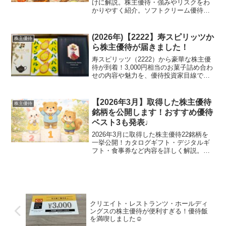
けに解説。株主優待・強みやリスクをわ
かりやすく紹介。ソフトクリーム優待で
人気の銘柄の魅力とは？
(2026年)【2222】寿スピリッツか
株主優待
ら株主優待が届きました！
寿スピリッツ（2222）から豪華な株主優
待が到着！3,000円相当のお菓子詰め合わ
せの内容や魅力を、優待投資家目線でユ
ーモアたっぷりに紹介します。
【2026年3月】取得した株主優待
株主優待
銘柄を公開します！おすすめ優待
ベスト3も発表♩
2026年3月に取得した株主優待22銘柄を
一挙公開！カタログギフト・デジタルギ
フト・食事券など内容を詳しく解説。お
すすめ優待ベスト3や投資のポイントも紹
介します。
クリエイト・レストランツ・ホールディ
ングスの株主優待が便利すぎる！優待飯
を満喫しました☺︎