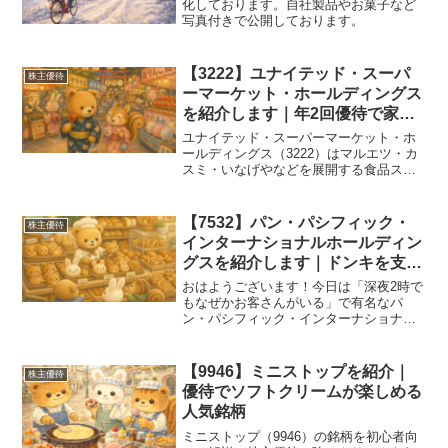
化しております。自社製品やお菓子など
写真付きで公開しております。
【3222】ユナイテッド・スーパ
株主優待
ーマーケット・ホールディングス
を紹介します｜年2回優待で家計
を応援！
ユナイテッド・スーパーマーケット・ホ
ールディングス（3222）はマルエツ・カ
スミ・いなげやなどを展開する食品スー
パー大手。年2回の株主優待や配当、業
績、今後の展望を初心者向けにわかりや
すく紹介します。
【7532】パン・パシフィック・
株主優待
インターナショナルホールディン
グスを紹介します｜ドンキを支え
る成長企業
おはようございます！今日は「深夜2時で
もなぜかお客さんがいる」で有名なパ
ン・パシフィック・インターナショナル
ホールディングスをご紹介します。正式
名称は長いので、投資家の間ではPPIHと
呼ばれることが多いですが、「ドン・キ
【9946】ミニストップを紹介｜
株主優待
ホーテの会社」と言っ...
優待でソフトクリームが楽しめる
人気銘柄
ミニストップ（9946）の銘柄を初心者向