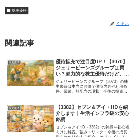
株主優待
くまお
関連記事
優待拡充で注目度UP！【3070】
株主優待
ジェリービーンズグループは買
い？魅力的な株主優待だけど、気
になる点も調べてみた！
ジェリービーンズグループ（3070）の株
主優待は本当にお得？優待内容や利用条
件、業績、無配当の現状、今後の投資判
断について初心者向けにわかりやすく解
説します。
【3382】セブン＆アイ・HDを紹
株主優待
介します｜生活インフラ級の安心
銘柄
セブン＆アイHD（3382）の銘柄を初心者
向けに解説。強み・リスク・今後の成長
性をわかりやすく紹介。セブン‐イレブン