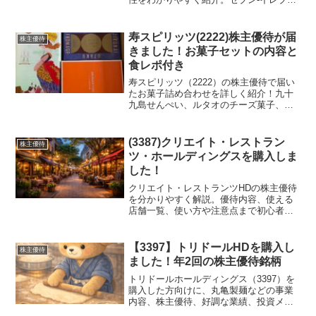
で有名な生活密着企業の魅力とは？
寿スピリッツ(2222)株主優待が届
株主優待
きました！お菓子セットの内容と
食レポ付き
寿スピリッツ（2222）の株主優待で届い
たお菓子詰め合わせを詳しく紹介！九十
九島せんぺい、ルタオのチーズ菓子、出
雲のフロマージュタルトの味や特徴を食
レポ付きでお届けします。
(3387)クリエイト・レストラン
株主優待
ツ・ホールディングスを購入しま
した！
クリエイト・レストランツHDの株主優待
を分かりやすく解説。優待内容、使える
店舗一覧、使い方や注意点まで初心者向
けにまとめました。
【3397】トリドールHDを購入し
株主優待
ました！年2回の株主優待銘柄
トリドールホールディングス（3397）を
購入した方向けに、丸亀製麺などの事業
内容、株主優待、好調な業績、投資メリ
ット・デメリットを紹介